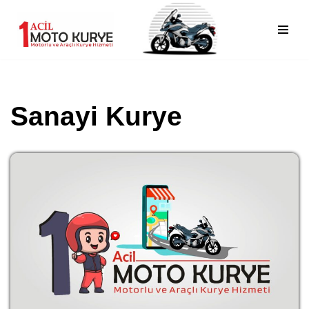
İçeriğe
geç
Sanayi Kurye