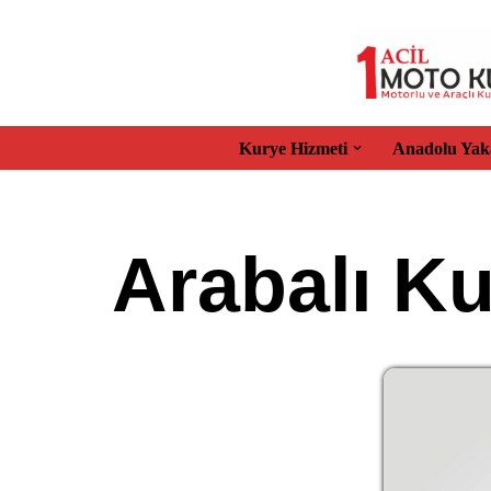
İçeriğe
geç
Kurye Hizmeti
Anadolu Yak
Arabalı K