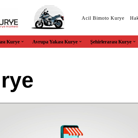
Acil Bimoto Kurye
Hak
ası Kurye
Avrupa Yakası Kurye
Şehirlerarası Kurye
urye