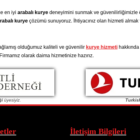
e en iyi
arabalı kurye
deneyimini sunmak ve güvenilirliğimizle ön
rabalı kurye
çözümü sunuyoruz. İhtiyacınız olan hizmeti almak ve
ağlamış olduğumuz kaliteli ve güvenilir
kurye hizmeti
hakkında d
. Firmamız olarak daima hizmetinize hazırız.
ği
üyesiyiz
.
Turkis
etler
İletişim Bilgileri