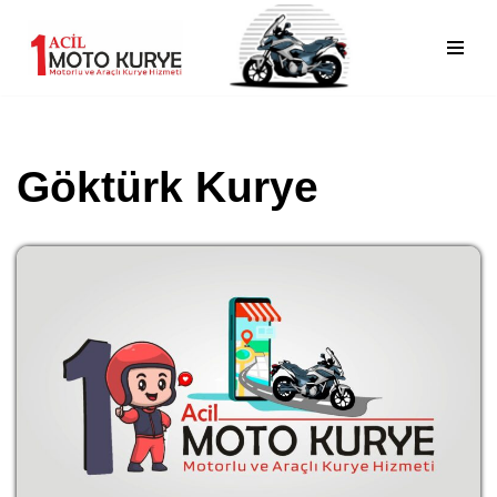
İçeriğe
geç
Göktürk Kurye